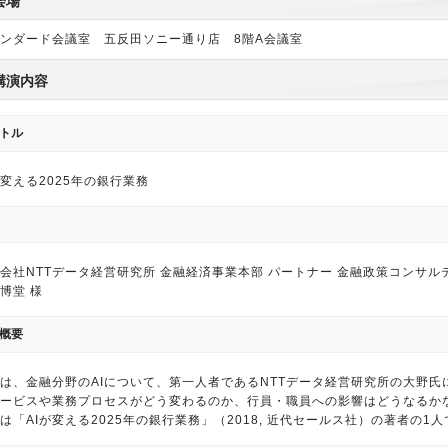
会場
ンダード会議室 五反田ソニー通り店 8階A会議室
講演内容
トル
が変える2025年の銀行業務
会社NTTデータ経営研究所 金融経済事業本部 パートナー 金融政策コンサ
博堂 様
概要
は、金融分野のAIについて、第一人者であるNTTデータ経営研究所の大野氏
ービスや業務プロセスがどう変わるのか、行員・職員への影響はどうなるか
は「AIが変える2025年の銀行業務」（2018, 近代セールス社）の著者の1