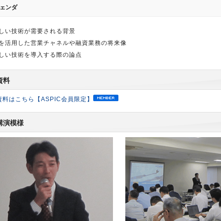
ェンダ
しい技術が需要される背景
Iを活用した営業チャネルや融資業務の将来像
しい技術を導入する際の論点
資料
資料はこちら【ASPIC会員限定】
講演模様