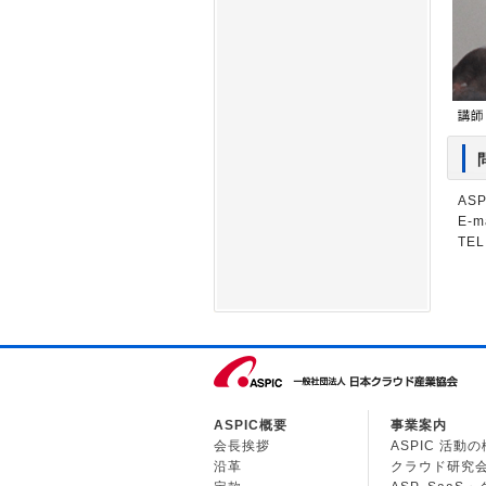
AS
E-m
TEL
ASPIC概要
事業案内
会長挨拶
ASPIC 活動
沿革
クラウド研究