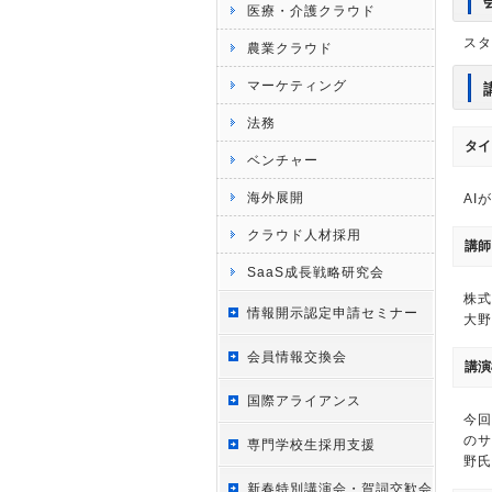
医療・介護クラウド
スタ
農業クラウド
マーケティング
法務
タイ
ベンチャー
海外展開
AI
クラウド人材採用
講師
SaaS成長戦略研究会
株式
情報開示認定申請セミナー
大野
会員情報交換会
講演
国際アライアンス
今回
のサ
専門学校生採用支援
野氏
新春特別講演会・賀詞交歓会