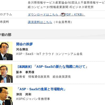
奈川県情報サービス産業協会/社団法人千葉県情報サービ
経コンピュータ/情報産業新聞 /Eビジネス研究所
ログラム
ダウンロードはこちら（
PDF：47KB）
布資料
講演資料はこちら
（※会員専用）
午前の部
開会の挨拶
河合輝欣
ASP・SaaS・IoT クラウド コンソーシアム会長
「ASP･SaaSの新たな飛躍に向けて」
【基調講演】
阪本 泰男様
総務省 情報通信政策局 総合政策課長
「ASP・SaaSの進展と市場動向」
津田 邦和
ASPICジャパン常務理事