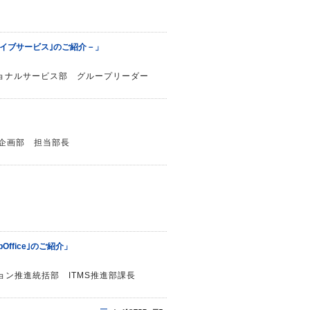
イブサービス｣のご紹介－」
ショナルサービス部 グループリーダー
ス企画部 担当部長
ffice｣のご紹介」
ョン推進統括部 ITMS推進部課長