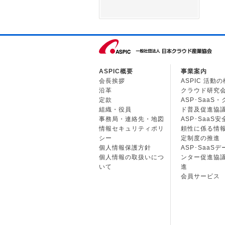
ASPIC概要
事業案内
会長挨拶
ASPIC 活動
沿革
クラウド研究
定款
ASP･SaaS
組織・役員
ド普及促進協
事務局・連絡先・地図
ASP･SaaS
情報セキュリティポリ
頼性に係る情
シー
定制度の推進
個人情報保護方針
ASP･SaaS
個人情報の取扱いにつ
ンター促進協
いて
進
会員サービス