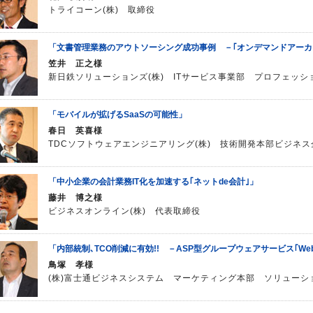
トライコーン(株) 取締役
「文書管理業務のアウトソーシング成功事例 －｢オンデマンドアーカ
笠井 正之様
新日鉄ソリューションズ(株) ITサービス事業部 プロフェッ
「モバイルが拡げるSaaSの可能性」
春日 英喜様
TDCソフトウェアエンジニアリング(株) 技術開発本部ビジネ
「中小企業の会計業務IT化を加速する｢ネットde会計｣」
藤井 博之様
ビジネスオンライン(株) 代表取締役
「内部統制､TCO削減に有効!! －ASP型グループウェアサービス｢WebO
鳥塚 孝様
(株)富士通ビジネスシステム マーケティング本部 ソリューシ