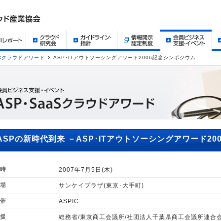
ICクラウドアワード
ASP･ITアウトソーシングアワード2006記念シンポジウム
ASPの新時代到来 －ASP･ITアウトソーシングアワード2
時
2007年7月5日(木)
場
サンケイプラザ(東京･大手町)
催
ASPIC
援
総務省/東京商工会議所/社団法人千葉県商工会議所連合