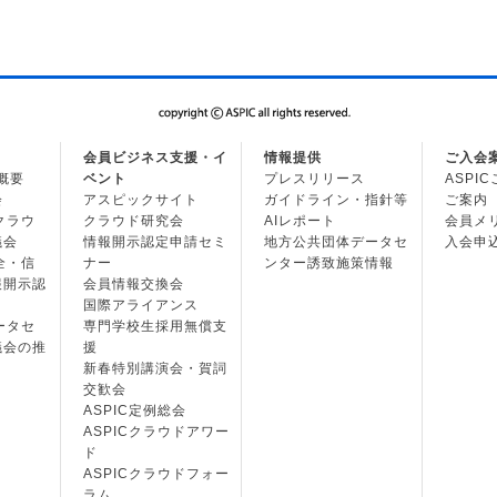
会員ビジネス支援・イ
情報提供
ご入会
の概要
ベント
プレスリリース
ASPI
会
アスピックサイト
ガイドライン・指針等
ご案内
・クラウ
クラウド研究会
AIレポート
会員メ
議会
情報開示認定申請セミ
地方公共団体データセ
入会申
安全・信
ナー
ンター誘致施策情報
報開示認
会員情報交換会
国際アライアンス
データセ
専門学校生採用無償支
議会の推
援
新春特別講演会・賀詞
交歓会
ASPIC定例総会
ASPICクラウドアワー
ド
ASPICクラウドフォー
ラム