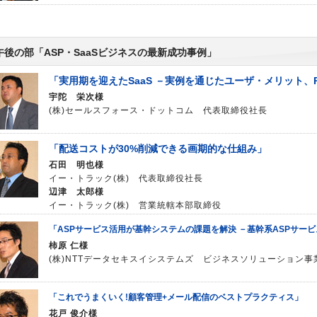
午後の部「ASP・SaaSビジネスの最新成功事例」
「実用期を迎えたSaaS －実例を通じたユーザ・メリット、
宇陀 栄次様
(株)セールスフォース・ドットコム 代表取締役社長
「配送コストが30%削減できる画期的な仕組み」
石田 明也様
イー・トラック(株) 代表取締役社長
辺津 太郎様
イー・トラック(株) 営業統轄本部取締役
「ASPサービス活用が基幹システムの課題を解決 －基幹系ASPサービス｢
柿原 仁様
(株)NTTデータセキスイシステムズ ビジネスソリューション事業
「これでうまくいく!顧客管理+メール配信のベストプラクティス」
花戸 俊介様