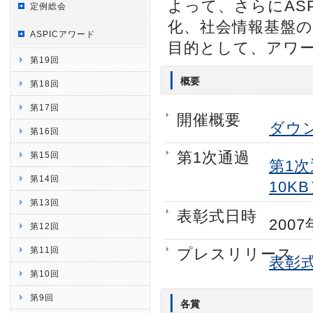
よって、さらにAS
定例総会
化、社会情報基盤
ASPICアワード
目的として、アワ
第19回
概要
第18回
第17回
開催概要
ダウ
第16回
第1次通過
第15回
第1
第14回
10K
第13回
表彰式日時
200
第12回
第11回
プレスリリース
表彰
第10回
第9回
各賞