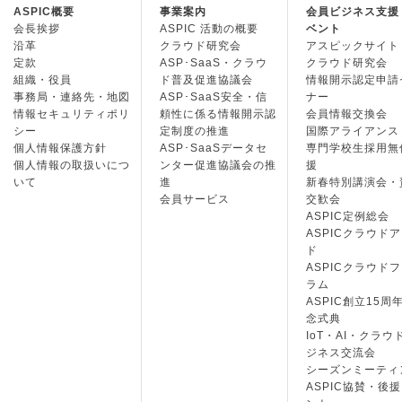
ASPIC概要
事業案内
会員ビジネス支援
会長挨拶
ASPIC 活動の概要
ベント
沿革
クラウド研究会
アスピックサイト
定款
ASP･SaaS・クラウ
クラウド研究会
組織・役員
ド普及促進協議会
情報開示認定申請
事務局・連絡先・地図
ASP･SaaS安全・信
ナー
情報セキュリティポリ
頼性に係る情報開示認
会員情報交換会
シー
定制度の推進
国際アライアンス
個人情報保護方針
ASP･SaaSデータセ
専門学校生採用無
個人情報の取扱いにつ
ンター促進協議会の推
援
いて
進
新春特別講演会・
会員サービス
交歓会
ASPIC定例総会
ASPICクラウド
ド
ASPICクラウド
ラム
ASPIC創立15周
念式典
IoT・AI・クラウ
ジネス交流会
シーズンミーティ
ASPIC協賛・後