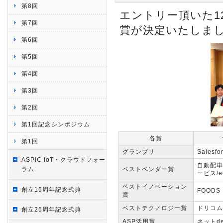
第8回
エントリー頂いた1
第7回
賞が決定いたしま
第6回
第5回
第4回
第3回
第2回
第1回記念シンポジウム
各賞
第1回
グランプリ
Salesfo
ASPIC IoT・クラウドフォー
自動配車
ラム
ベストベンダー賞
ービス/e-
ベストイノベーション
創立15周年記念式典
FOODS I
賞
ベストテクノロジー賞
ドリコム
創立25周年記念式典
ASP活用賞
ネットd