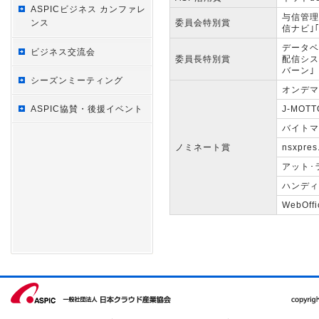
ASPICビジネス カンファレ
与信管理
ンス
委員会特別賞
信ナビ｣
データベ
ビジネス交流会
委員長特別賞
配信シス
バーン｣
シーズンミーティング
オンデマ
ASPIC協賛・後援イベント
J-MO
バイトマ
ノミネート賞
nsxpres
アット･ラ
ハンディ
WebOffi