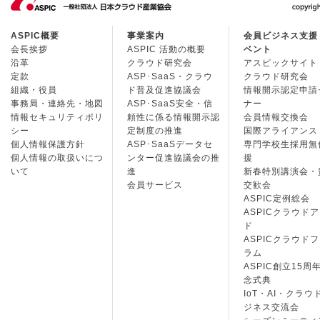
ASPIC概要
事業案内
会員ビジネス支援
会長挨拶
ASPIC 活動の概要
ベント
沿革
クラウド研究会
アスピックサイト
定款
ASP･SaaS・クラウ
クラウド研究会
組織・役員
ド普及促進協議会
情報開示認定申請
事務局・連絡先・地図
ASP･SaaS安全・信
ナー
情報セキュリティポリ
頼性に係る情報開示認
会員情報交換会
シー
定制度の推進
国際アライアンス
個人情報保護方針
ASP･SaaSデータセ
専門学校生採用無
個人情報の取扱いにつ
ンター促進協議会の推
援
いて
進
新春特別講演会・
会員サービス
交歓会
ASPIC定例総会
ASPICクラウド
ド
ASPICクラウド
ラム
ASPIC創立15周
念式典
IoT・AI・クラウ
ジネス交流会